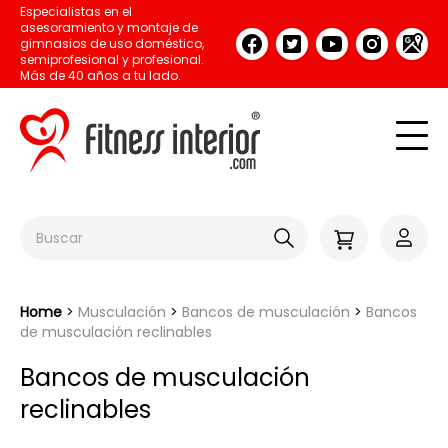
Especialistas en el
asesoramiento y montaje de
gimnasios de uso doméstico,
semiprofesional y profesional.
Más de 40 años a tu lado.
Home
Musculación
Bancos de musculación
Bancos
de musculación reclinables
Bancos de musculación
reclinables