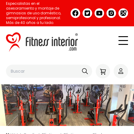
Especialistas en el
asesoramiento y montaje de
gimnasios de uso doméstico,
semiprofesional y profesional.
Más de 40 años a tu lado.