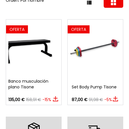
Orden: Por nombre
OFERTA
OFERTA
Banco musculación
plano Tisone
Set Body Pump Tisone
135,00 €
158,91 €
-15%
87,00 €
91,98 €
-5%