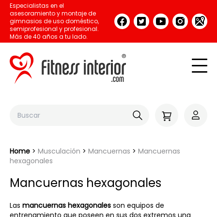
Especialistas en el
asesoramiento y montaje de
gimnasios de uso doméstico,
semiprofesional y profesional.
Más de 40 años a tu lado.
Home
Musculación
Mancuernas
Mancuernas
hexagonales
Mancuernas hexagonales
Las
mancuernas hexagonales
son equipos de
entrenamiento que poseen en sus dos extremos una