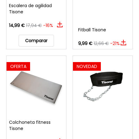
Escalera de agilidad
Tisone
14,99 €
17,94 €
-16%
Fitball Tisone
Comparar
9,99 €
12,66 €
-21%
OFERTA
NOVEDAD
Colchoneta fitness
Tisone