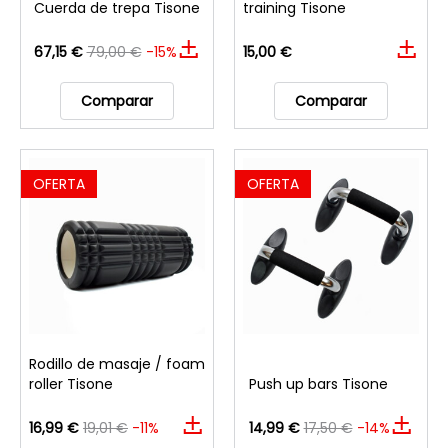
Cuerda de trepa Tisone
training Tisone
67,15 €
79,00 €
-15%
15,00 €
Comparar
Comparar
OFERTA
OFERTA
Rodillo de masaje / foam
roller Tisone
Push up bars Tisone
16,99 €
19,01 €
-11%
14,99 €
17,50 €
-14%