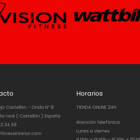
acto
Horarios
ejo Castellón - Onda Nº 8
TIENDA ONLINE 24H
ila-real ( Castellón ) España
Atención telefónica:
4 52 34 59
Lunes a viernes
@fitnessinterior.com
9.00h a 13:30h y 15:30h a 20: