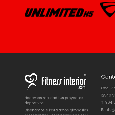
Cont
Cno. Vi
12540 V
Hacemos realidad tus proyectos
T: 96
deportivos.
E: info
Diseñamos e instalamos gimnasios