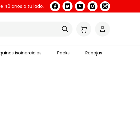
e 40 años a tu lado.
uinas isoinerciales
Packs
Rebajas