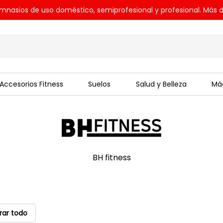
mnasios de uso doméstico, semiprofesional y profesional. Más d
Accesorios Fitness
Suelos
Salud y Belleza
Máq
BH fitness
rar todo