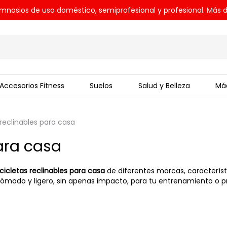
mnasios de uso doméstico, semiprofesional y profesional. Más d
Accesorios Fitness
Suelos
Salud y Belleza
Máq
 reclinables para casa
para casa
icicletas reclinables para casa
de diferentes marcas, característ
 cómodo y ligero, sin apenas impacto, para tu entrenamiento o p