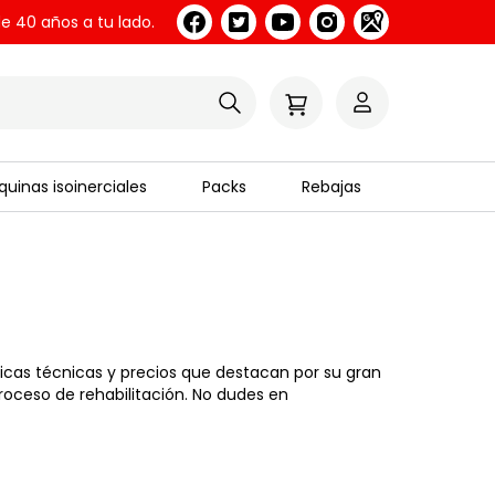
e 40 años a tu lado.
uinas isoinerciales
Packs
Rebajas
icas técnicas y precios que destacan por su gran
roceso de rehabilitación. No dudes en