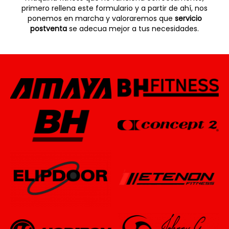
primero rellena este formulario y a partir de ahí, nos
ponemos en marcha y valoraremos que
servicio
postventa
se adecua mejor a tus necesidades.