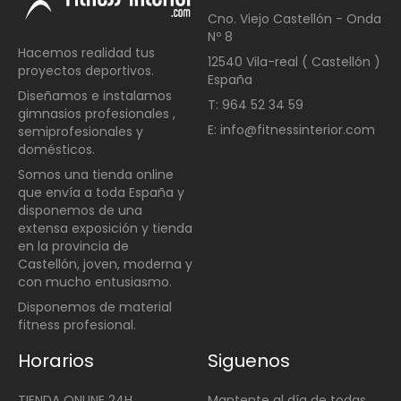
Cno. Viejo Castellón - Onda
Nº 8
Hacemos realidad tus
12540 Vila-real ( Castellón )
proyectos deportivos.
España
Diseñamos e instalamos
T: 964 52 34 59
gimnasios profesionales ,
E: info@fitnessinterior.com
semiprofesionales y
domésticos
.
Somos una t
ienda online
que envía a toda España y
disponemos de una
extensa exposición y tienda
en la provincia de
Castellón, joven, moderna y
con mucho entusiasmo.
Disponemos de material
fitness profesional.
Horarios
Siguenos
TIENDA ONLINE 24H
Mantente al día de todas