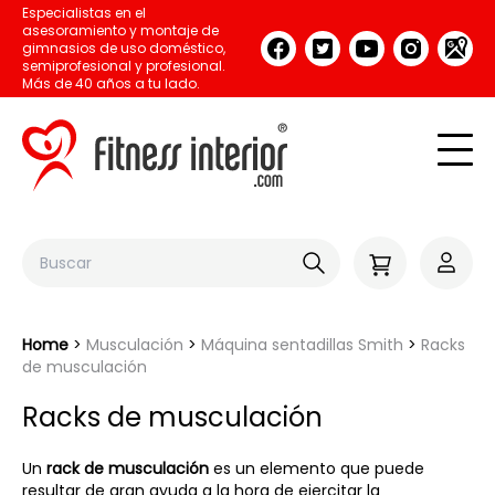
Especialistas en el
asesoramiento y montaje de
gimnasios de uso doméstico,
semiprofesional y profesional.
Más de 40 años a tu lado.
Home
Musculación
Máquina sentadillas Smith
Racks
de musculación
Racks de musculación
Un
rack de musculación
es un elemento que puede
resultar de gran ayuda a la hora de ejercitar la