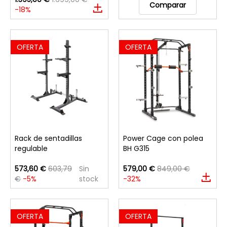
Comparar
-18%
OFERTA
OFERTA
Rack de sentadillas
Power Cage con polea
regulable
BH G315
573,60 €
603,79
Sin
579,00 €
849,00 €
€
-5%
stock
-32%
OFERTA
OFERTA