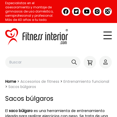
Especialistas en el
asesoramiento y montaje de
gimnasios de uso doméstico,
semiprofesional y profesional.
Más de 40 años a tu lado.
Home
Accesorios de fitness
Entrenamiento funcional
Sacos búlgaros
Sacos búlgaros
El
saco búlgaro
es una herramienta de entrenamiento
ideada para realizar ejercicios con peso. Se trata de una