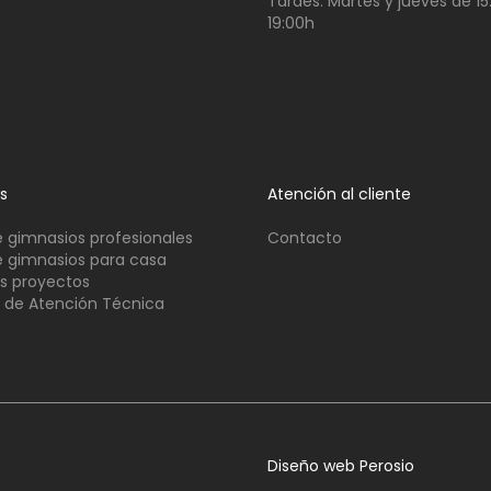
Tardes:
Martes y jueves de 15
19:00h
os
Atención al cliente
 gimnasios profesionales
Contacto
 gimnasios para casa
s proyectos
o de Atención Técnica
Diseño web Perosio