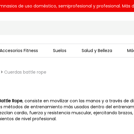
mnasios de uso doméstico, semiprofesional y profesional. Más d
Accesorios Fitness
Suelos
Salud y Belleza
Máq
Cuerdas battle rope
Battle Rope
, consiste en movilizar con las manos y a través de di
los métodos de entrenamiento más usados dentro del entrenamient
clan cardio, fuerza y resistencia muscular, ejercitando brazo
entos de nivel profesional.