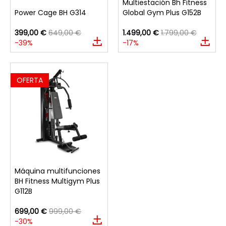
Multiestación Bh Fitness
Power Cage BH G314
Global Gym Plus G152B
399,00 €
649,00 €
1.499,00 €
1.799,00 €
-39%
-17%
OFERTA
Máquina multifunciones
BH Fitness Multigym Plus
G112B
699,00 €
999,00 €
-30%