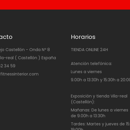
acto
Horarios
ejo Castellón - Onda Nº 8
TIENDA ONLINE 24H
ila-real ( Castellón ) España
Atención telefónica:
4 52 34 59
Lunes a viernes
@fitnessinterior.com
9.00h a 13:30h y 15:30h a 20:
Exposición y tienda Vila-real
(Castellón):
Mañanas:
De lunes a viernes
de
9.00h a 13:30h
Tardes:
Martes y jueves de 15
19:00h