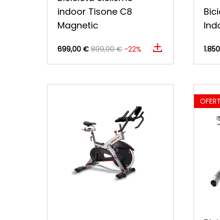
indoor Tisone C8
Bic
Magnetic
Ind
699,00 €
899,00 €
-22%
1.85
OFER