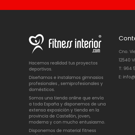
Cont
Cno. Vi
12540 V
Hacemos realidad tus proyectos
T: 96
deportivos.
E: info
Diseñamos e instalamos gimnasios
profesionales , semiprofesionales y
domésticos
.
Somos una t
ienda online que envía
a toda España y disponemos de una
extensa exposición y tienda en la
provincia de Castellón, joven,
moderna y con mucho entusiasmo.
Disponemos de material fitness