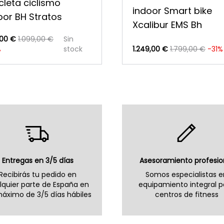
icleta ciclismo
indoor Smart bike
oor BH Stratos
Xcalibur EMS Bh
00 €
1.099,00 €
Sin
%
stock
1.249,00 €
1.799,00 €
-31%
Entregas en 3/5 días
Asesoramiento profesio
Recibirás tu pedido en
Somos especialistas e
lquier parte de España en
equipamiento integral p
áximo de 3/5 días hábiles
centros de fitness