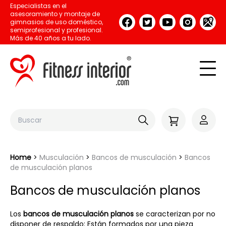
Especialistas en el
asesoramiento y montaje de
gimnasios de uso doméstico,
semiprofesional y profesional.
Más de 40 años a tu lado.
Home
Musculación
Bancos de musculación
Bancos
de musculación planos
Bancos de musculación planos
Los
bancos de musculación planos
se caracterizan por no
disponer de respaldo: Están formados por una pieza