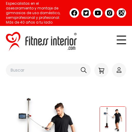
Especialistas en el
asesoramiento y montaje de
gimnasios de uso doméstico,
semiprofesional y profesional.
Más de 40 años a tu lado.