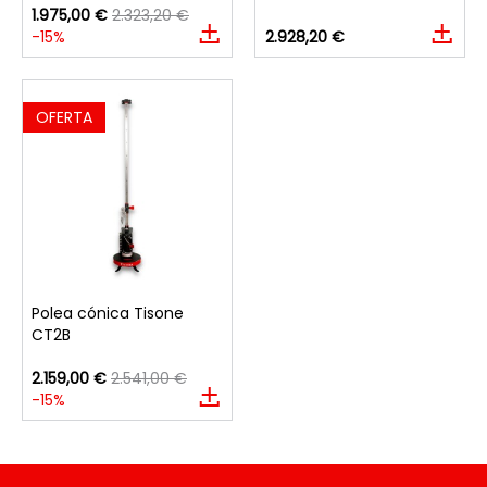
1.975,00 €
2.323,20 €
-15%
2.928,20 €
OFERTA
Polea cónica Tisone
CT2B
2.159,00 €
2.541,00 €
-15%