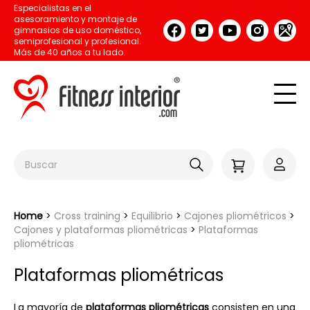
Especialistas en el
asesoramiento y montaje de
gimnasios de uso doméstico,
semiprofesional y profesional.
Más de 40 años a tu lado.
Home
Cross training
Equilibrio
Cajones pliométricos
Cajones y plataformas pliométricas
Plataformas
pliométricas
Plataformas pliométricas
La mayoría de
plataformas pliométricas
consisten en una