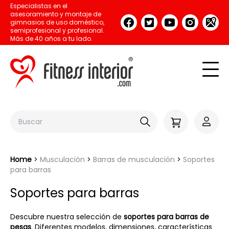
Especialistas en el
asesoramiento y montaje de
gimnasios de uso doméstico,
semiprofesional y profesional.
Más de 40 años a tu lado.
Home
Musculación
Barras de musculación
Soportes
para barras
Soportes para barras
Descubre nuestra selección de
soportes para barras de
pesas
. Diferentes modelos, dimensiones, características