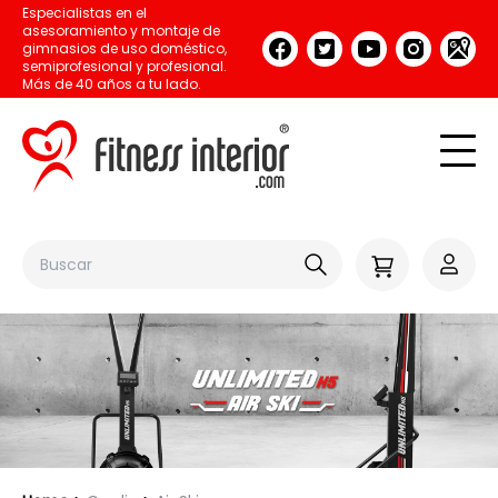
Especialistas en el
asesoramiento y montaje de
gimnasios de uso doméstico,
semiprofesional y profesional.
Más de 40 años a tu lado.