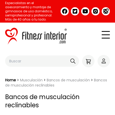
Especialistas en el
asesoramiento y montaje de
gimnasios de uso doméstico,
semiprofesional y profesional.
Más de 40 años a tu lado.
Home
Musculación
Bancos de musculación
Bancos
de musculación reclinables
Bancos de musculación
reclinables