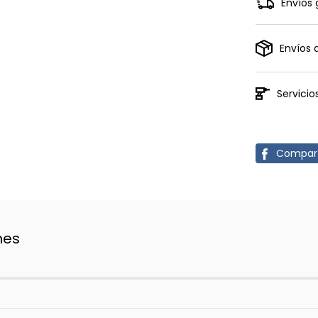
Envíos 
Envíos 
Servici
Compart
nes