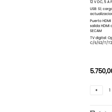
12 V DC, 5 A 
USB: Sí; carg
actualizacio
Puerto HDMI 
salida HDMI 
SECAM
TV digital: 
C/S/S2/T/T
5.750,0
+