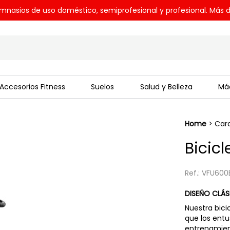
mnasios de uso doméstico, semiprofesional y profesional. Más d
Accesorios Fitness
Suelos
Salud y Belleza
Máq
Home
>
Car
Bicicl
Ref.: VFU600
DISEÑO CLÁS
Nuestra bici
que los entu
entrenamien