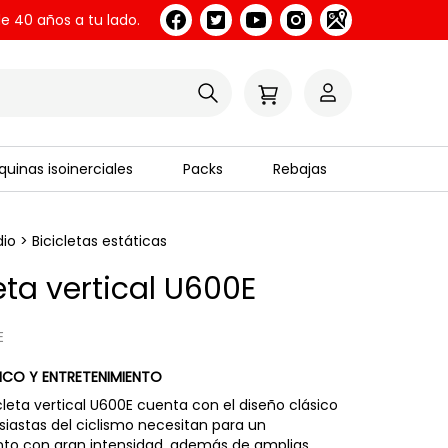
e 40 años a tu lado.
uinas isoinerciales
Packs
Rebajas
dio
>
Bicicletas estáticas
eta vertical U600E
E
ICO Y ENTRETENIMIENTO
cleta vertical U600E cuenta con el diseño clásico
siastas del ciclismo necesitan para un
to con gran intensidad, además de amplias