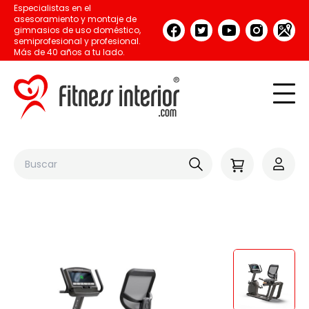
Especialistas en el
asesoramiento y montaje de
gimnasios de uso doméstico,
semiprofesional y profesional.
Más de 40 años a tu lado.