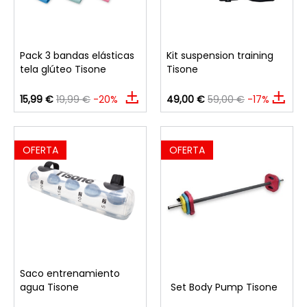
Pack 3 bandas elásticas
Kit suspension training
tela glúteo Tisone
Tisone
15,99 €
19,99 €
-20%
49,00 €
59,00 €
-17%
OFERTA
OFERTA
Saco entrenamiento
agua Tisone
Set Body Pump Tisone