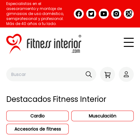
Especialistas en el
asesoramiento y montaje de
gimnasios de uso doméstico,
semiprofesional y profesional.
Más de 40 años a tu lado.
Destacados Fitness Interior
Cardio
Musculación
Accesorios de fitness