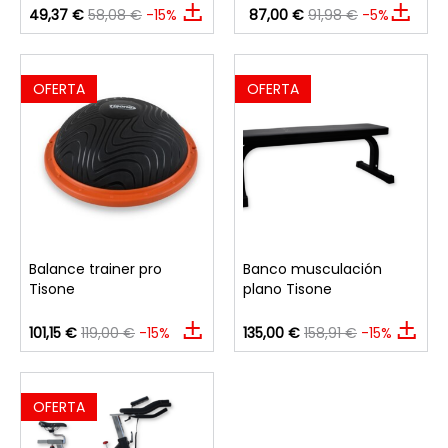
49,37 €
58,08 €
-15%
87,00 €
91,98 €
-5%
OFERTA
OFERTA
Balance trainer pro
Banco musculación
Tisone
plano Tisone
101,15 €
119,00 €
-15%
135,00 €
158,91 €
-15%
OFERTA