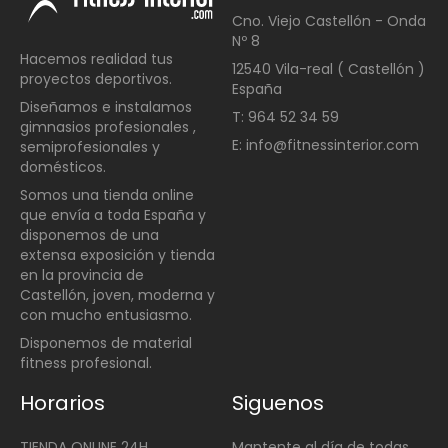
Cno. Viejo Castellón - Onda
Nº 8
Hacemos realidad tus
12540 Vila-real ( Castellón )
proyectos deportivos.
España
Diseñamos e instalamos
T: 964 52 34 59
gimnasios profesionales ,
E: info@fitnessinterior.com
semiprofesionales y
domésticos
.
Somos una t
ienda online
que envía a toda España y
disponemos de una
extensa exposición y tienda
en la provincia de
Castellón, joven, moderna y
con mucho entusiasmo.
Disponemos de material
fitness profesional.
Horarios
Siguenos
TIENDA ONLINE 24H
Mantente al día de todas