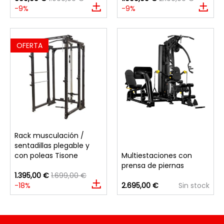
-9%
-9%
OFERTA
Rack musculación /
sentadillas plegable y
con poleas Tisone
Multiestaciones con
prensa de piernas
1.395,00 €
1.699,00 €
-18%
2.695,00 €
Sin stock