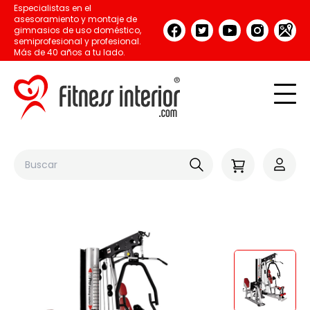
Especialistas en el
asesoramiento y montaje de
gimnasios de uso doméstico,
semiprofesional y profesional.
Más de 40 años a tu lado.