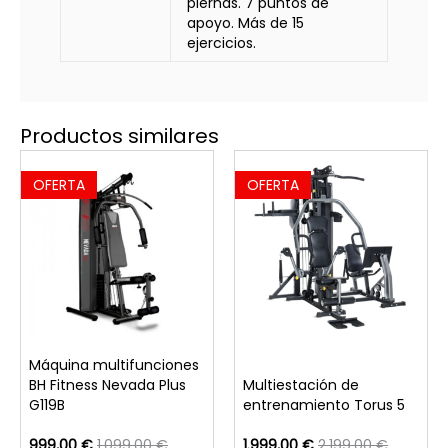
piernas. 7 puntos de
apoyo. Más de 15
ejercicios.
Productos similares
OFERTA
OFERTA
Máquina multifunciones
BH Fitness Nevada Plus
Multiestación de
G119B
entrenamiento Torus 5
999,00 €
1.099,00 €
1.999,00 €
2.199,00 €