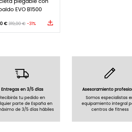
icleta plegable con
paldo EVO B1500
00 €
319,00 €
-31%
Entregas en 3/5 días
Asesoramiento profesio
Recibirás tu pedido en
Somos especialistas e
lquier parte de España en
equipamiento integral p
áximo de 3/5 días hábiles
centros de fitness