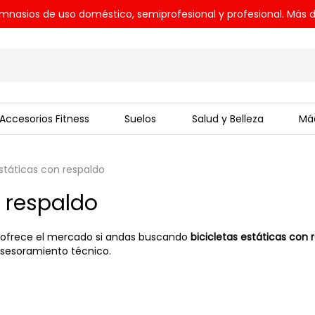
mnasios de uso doméstico, semiprofesional y profesional. Más d
Accesorios Fitness
Suelos
Salud y Belleza
Máq
estáticas con respaldo
n respaldo
e ofrece el mercado si andas buscando
bicicletas estáticas con 
asesoramiento técnico.