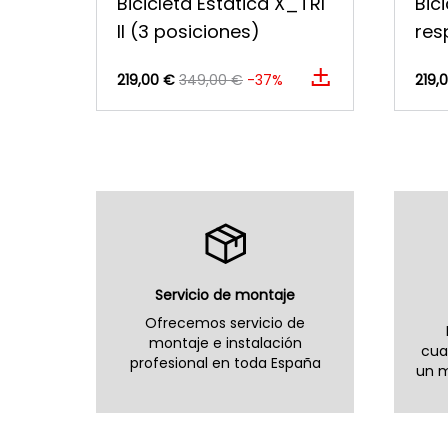
Bicicleta Estática X_TRI
Bic
II (3 posiciones)
res
219,00 €
349,00 €
-37%
219,
Servicio de montaje
Ofrecemos servicio de
montaje e instalación
cua
profesional en toda España
un m