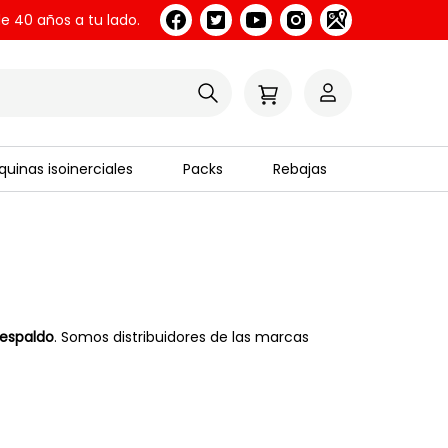
e 40 años a tu lado.
uinas isoinerciales
Packs
Rebajas
respaldo
. Somos distribuidores de las marcas