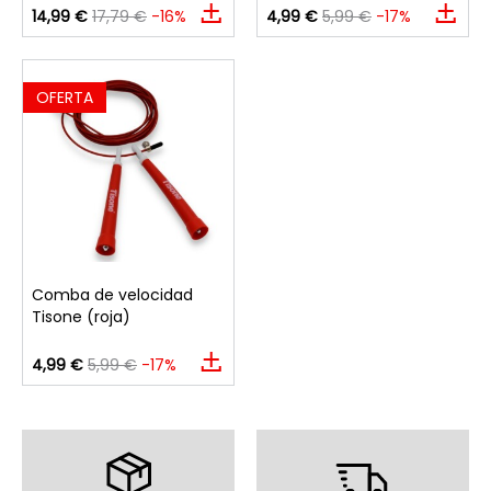
14,99 €
17,79 €
-16%
4,99 €
5,99 €
-17%
OFERTA
Comba de velocidad
Tisone (roja)
4,99 €
5,99 €
-17%