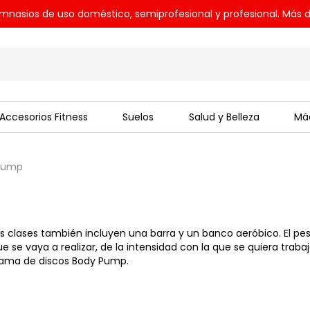
mnasios de uso doméstico, semiprofesional y profesional. Más d
Accesorios Fitness
Suelos
Salud y Belleza
Máq
 Pump
as clases también incluyen una barra y un banco aeróbico. El pes
e se vaya a realizar, de la intensidad con la que se quiera traba
 gama de discos Body Pump.