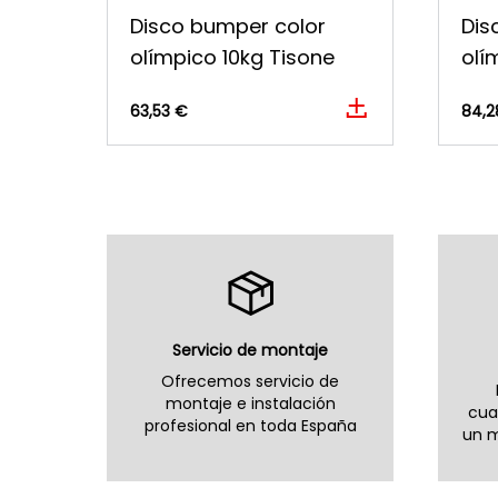
Disco bumper color
Dis
olímpico 10kg Tisone
olí
63,53 €
84,2
Servicio de montaje
Ofrecemos servicio de
montaje e instalación
cua
profesional en toda España
un m