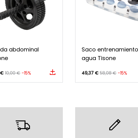
da abdominal
Saco entrenamient
one
agua Tisone
 €
10,00 €
-15%
49,37 €
58,08 €
-15%