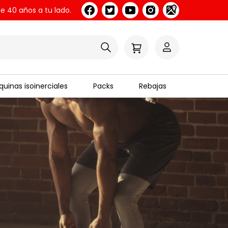
e 40 años a tu lado.
uinas isoinerciales
Packs
Rebajas