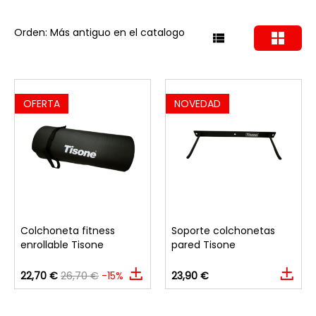
Orden: Más antiguo en el catalogo
OFERTA
NOVEDAD
Colchoneta fitness
Soporte colchonetas
enrollable Tisone
pared Tisone
22,70 €
26,70 €
-15%
23,90 €