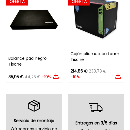
OFERTA
OFERTA
Cajón pliométrico foam
Balance pad negro
Tisone
Tisone
214,86 €
238,73 €
35,95 €
44,25 €
-19%
-10%
Servicio de montaje
Entregas en 3/5 días
Ofrecemos servicio de