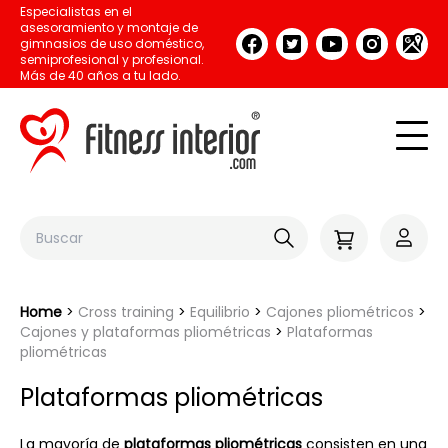
Especialistas en el
asesoramiento y montaje de
gimnasios de uso doméstico,
semiprofesional y profesional.
Más de 40 años a tu lado.
Home
Cross training
Equilibrio
Cajones pliométricos
Cajones y plataformas pliométricas
Plataformas
pliométricas
Plataformas pliométricas
La mayoría de
plataformas pliométricas
consisten en una