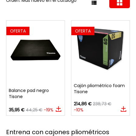
Orden: Más nuevo en el catálogo
OFERTA
OFERTA
Cajón pliométrico foam
Balance pad negro
Tisone
Tisone
214,86 €
238,73 €
35,95 €
44,25 €
-19%
-10%
Entrena con cajones pliométricos