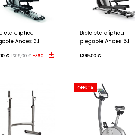
cleta eliptica
Biclcleta elíptica
gable Andes 3.1
plegable Andes 5.1
00 €
1.399,00 €
-36%
1.399,00 €
OFERTA