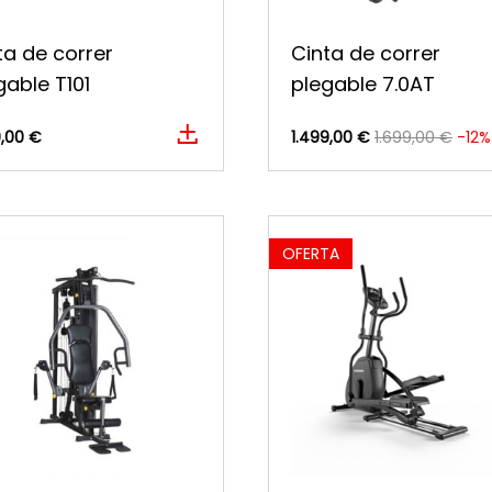
ta de correr
Cinta de correr
gable T101
plegable 7.0AT
9,00 €
1.499,00 €
1.699,00 €
-12%
OFERTA