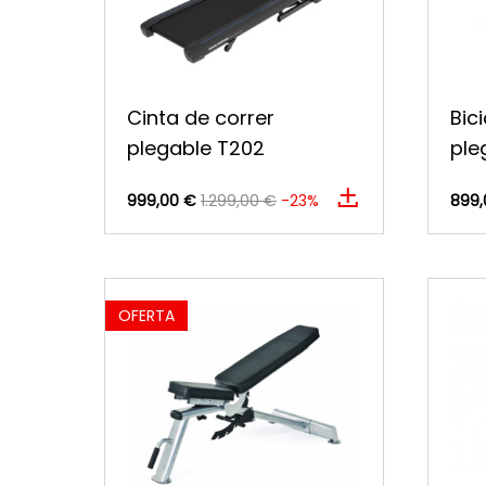
Cinta de correr
Bici
plegable T202
ple
999,00 €
1.299,00 €
-23%
899,
OFERTA