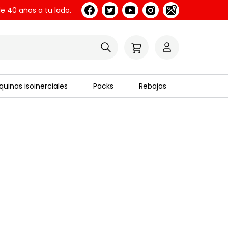
e 40 años a tu lado.
uinas isoinerciales
Packs
Rebajas