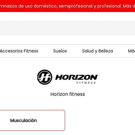
mnasios de uso doméstico, semiprofesional y profesional. Más d
Accesorios Fitness
Suelos
Salud y Belleza
Máq
Horizon fitness
Musculación