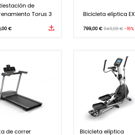
tiestación de
renamiento Torus 3
Bicicleta elíptica E
9,00 €
799,00 €
949,00 €
-16%
ta de correr
Bicicleta elíptica