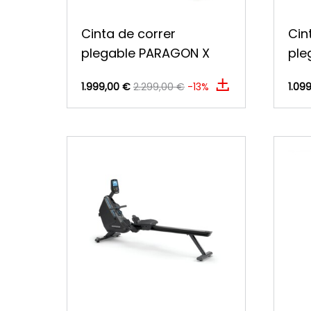
Cinta de correr
Cin
plegable PARAGON X
ple
1.999,00 €
2.299,00 €
-13%
1.09