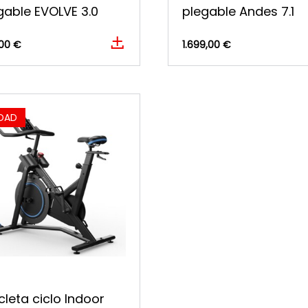
gable EVOLVE 3.0
plegable Andes 7.1
00 €
1.699,00 €
DAD
icleta ciclo Indoor