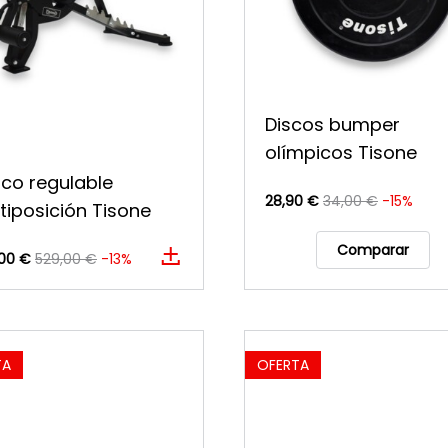
Discos bumper
olímpicos Tisone
co regulable
28,90 €
34,00 €
-15%
tiposición Tisone
Comparar
00 €
529,00 €
-13%
TA
OFERTA