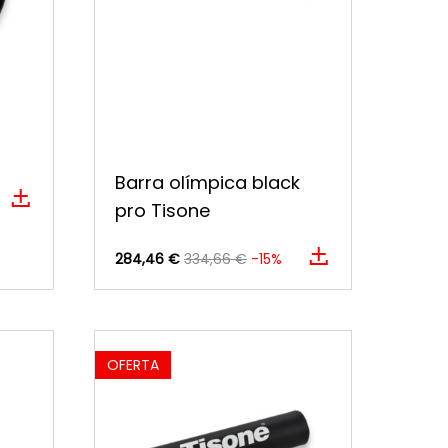
Barra olímpica black
pro Tisone
284,46 €
334,66 €
-15%
OFERTA