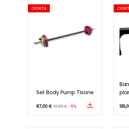
OFERTA
OFER
Ban
Set Body Pump Tisone
pla
87,00 €
91,98 €
-5%
135,