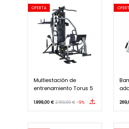
OFERTA
OFER
Multiestación de
Ban
entrenamiento Torus 5
ado
1.999,00 €
2.199,00 €
-9%
269,