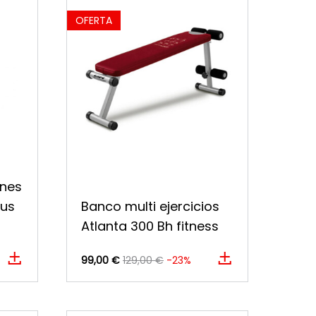
OFERTA
ones
lus
Banco multi ejercicios
Atlanta 300 Bh fitness
99,00 €
129,00 €
-23%