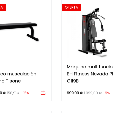
TA
OFERTA
Máquina multifunci
co musculación
BH Fitness Nevada P
no Tisone
G119B
00 €
158,91 €
-15%
999,00 €
1.099,00 €
-9%