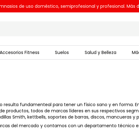
mnasios de uso doméstico, semiprofesional y profesional. Más d
Accesorios Fitness
Suelos
Salud y Belleza
Máq
po resulta fundamenteal para tener un físico sano y en forma. 
e productos, todos de marcas líderes en sus respectivos seg
llas Smith, kettbells, soportes de barras, discos, mancueras y 
 marcas del mercado y contamos con un departamento técnico 