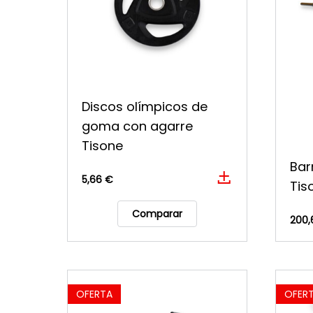
Discos olímpicos de
goma con agarre
Tisone
Bar
5,66 €
Tis
Comparar
200,
OFERTA
OFER