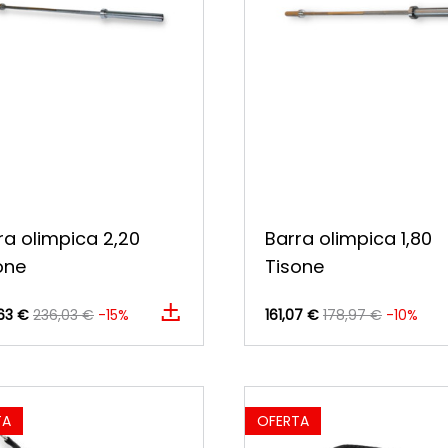
ra olimpica 2,20
Barra olimpica 1,80
one
Tisone
63 €
236,03 €
-15%
161,07 €
178,97 €
-10%
TA
OFERTA