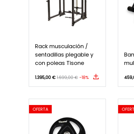
Rack musculación /
sentadillas plegable y
Ban
con poleas Tisone
mul
1.395,00 €
1.699,00 €
-18%
459,
OFERTA
OFER