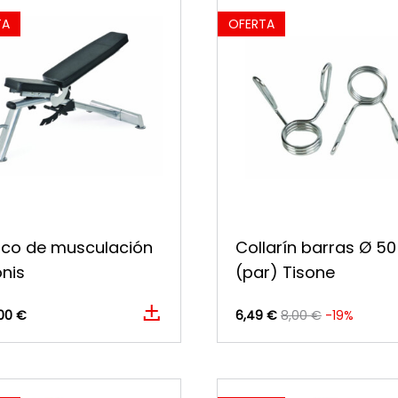
TA
OFERTA
co de musculación
Collarín barras Ø 50
nis
(par) Tisone
00 €
6,49 €
8,00 €
-19%