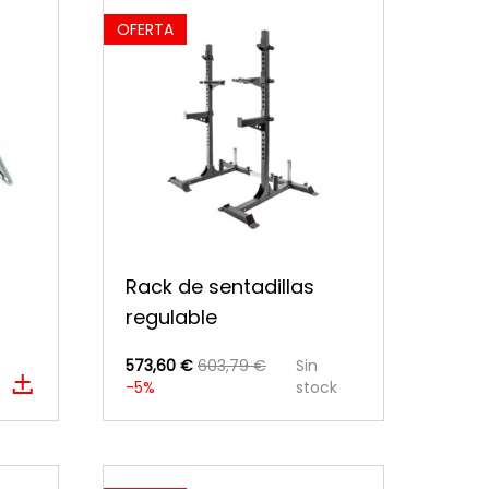
OFERTA
Rack de sentadillas
regulable
573,60 €
603,79 €
Sin
-5%
stock