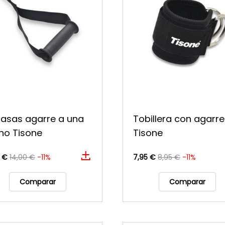
 asas agarre a una
Tobillera con agarre
o Tisone
Tisone
0 €
14,00 €
-11%
7,95 €
8,95 €
-11%
Comparar
Comparar