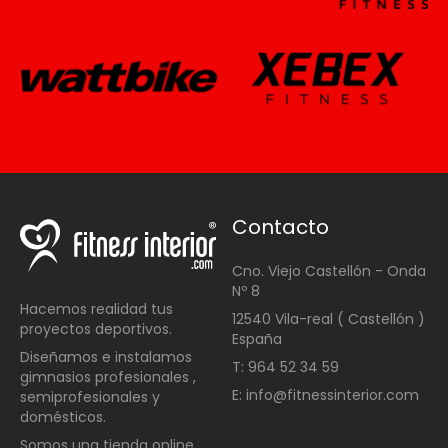
Contacto
Cno. Viejo Castellón - Onda
Nº 8
Hacemos realidad tus
12540 Vila-real ( Castellón )
proyectos deportivos.
España
Diseñamos e instalamos
T: 964 52 34 59
gimnasios profesionales ,
E: info@fitnessinterior.com
semiprofesionales y
domésticos
.
Somos una t
ienda online