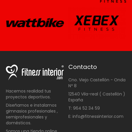
Contacto
Cno. Viejo Castellón - Onda
Nº 8
Hacemos realidad tus
12540 Vila-real ( Castellón )
proyectos deportivos.
España
Diseñamos e instalamos
T: 964 52 34 59
gimnasios profesionales ,
E: info@fitnessinterior.com
semiprofesionales y
domésticos
.
Somos una t
ienda online